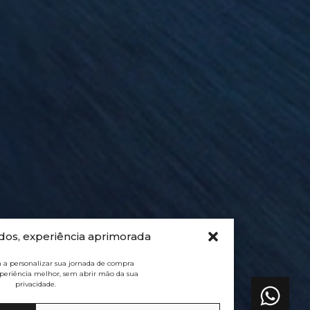
dos, experiência aprimorada
 a personalizar sua jornada de compra
eriência melhor, sem abrir mão da sua
privacidade.