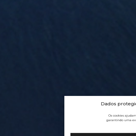
Dados protegi
Os cookies ajudam
garantindo uma exp